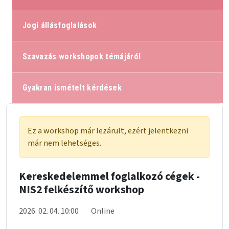
Jogi állásfoglalások
Szavazás workshopok témájáról
Gyakran ismételt kérdések
Ez a workshop már lezárult, ezért jelentkezni
már nem lehetséges.
Kereskedelemmel foglalkozó cégek -
NIS2 felkészítő workshop
2026. 02. 04. 10:00
Online