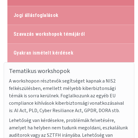
Jogi állásfoglalások
Szavazás workshopok témájáról
Gyakran ismételt kérdések
Tematikus workshopok
A workshopon résztevők segítséget kapnak a NIS2
felkészülésben, emellett mélyebb kiberbiztonsági
témák is sorra kerülnek. Foglalkozunk az egyéb EU
compliance kihívások kiberbiztonsági vonatkozásaival
is: AI Act, PLD, Cyber Resiliance Act, GPDR, DORA stb.
Lehetőség van kérdésekre, problémák felvetésére,
amelyet ha helyben nem tudunk megoldani, eszkalálunk
auditorok vagy az SZTFH irányába. Lehetőség van