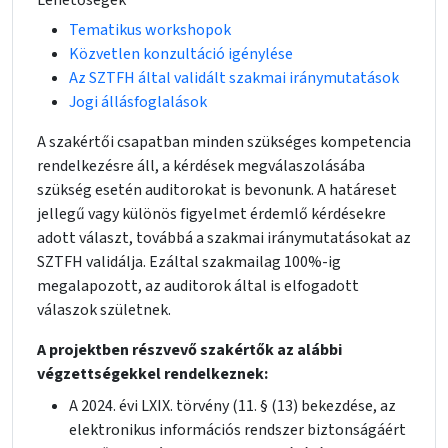
Lehetőségek
Tematikus workshopok
Közvetlen konzultáció igénylése
Az SZTFH által validált szakmai iránymutatások
Jogi állásfoglalások
A szakértői csapatban minden szükséges kompetencia
rendelkezésre áll, a kérdések megválaszolásába
szükség esetén auditorokat is bevonunk. A határeset
jellegű vagy különös figyelmet érdemlő kérdésekre
adott választ, továbbá a szakmai iránymutatásokat az
SZTFH validálja. Ezáltal szakmailag 100%-ig
megalapozott, az auditorok által is elfogadott
válaszok születnek.
A projektben részvevő szakértők az alábbi
végzettségekkel rendelkeznek:
A 2024. évi LXIX. törvény (11. § (13) bekezdése, az
elektronikus információs rendszer biztonságáért