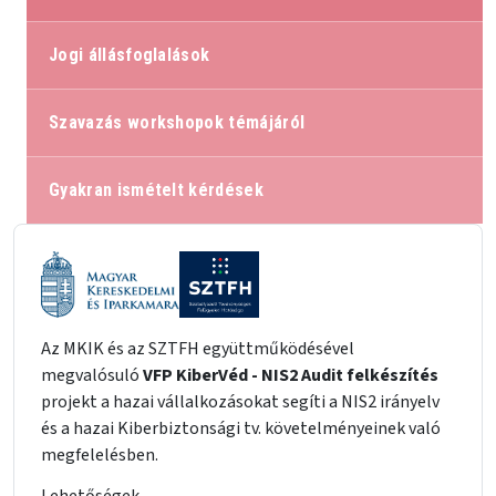
Jogi állásfoglalások
Szavazás workshopok témájáról
Gyakran ismételt kérdések
Az MKIK és az SZTFH együttműködésével
megvalósuló
VFP KiberVéd - NIS2 Audit felkészítés
projekt a hazai vállalkozásokat segíti a NIS2 irányelv
és a hazai Kiberbiztonsági tv. követelményeinek való
megfelelésben.